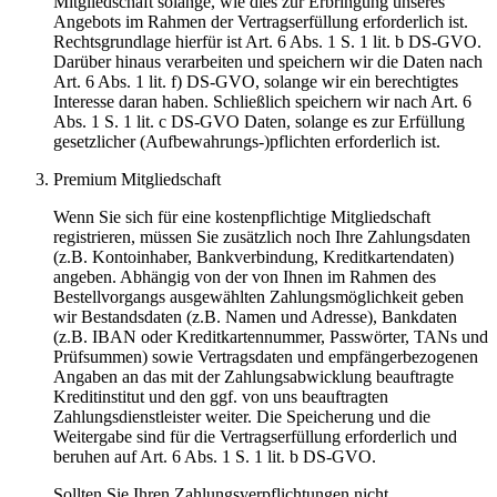
Mitgliedschaft solange, wie dies zur Erbringung unseres
Angebots im Rahmen der Vertragserfüllung erforderlich ist.
Rechtsgrundlage hierfür ist Art. 6 Abs. 1 S. 1 lit. b DS-GVO.
Darüber hinaus verarbeiten und speichern wir die Daten nach
Art. 6 Abs. 1 lit. f) DS-GVO, solange wir ein berechtigtes
Interesse daran haben. Schließlich speichern wir nach Art. 6
Abs. 1 S. 1 lit. c DS-GVO Daten, solange es zur Erfüllung
gesetzlicher (Aufbewahrungs-)pflichten erforderlich ist.
Premium Mitgliedschaft
Wenn Sie sich für eine kostenpflichtige Mitgliedschaft
registrieren, müssen Sie zusätzlich noch Ihre Zahlungsdaten
(z.B. Kontoinhaber, Bankverbindung, Kreditkartendaten)
angeben. Abhängig von der von Ihnen im Rahmen des
Bestellvorgangs ausgewählten Zahlungsmöglichkeit geben
wir Bestandsdaten (z.B. Namen und Adresse), Bankdaten
(z.B. IBAN oder Kreditkartennummer, Passwörter, TANs und
Prüfsummen) sowie Vertragsdaten und empfängerbezogenen
Angaben an das mit der Zahlungsabwicklung beauftragte
Kreditinstitut und den ggf. von uns beauftragten
Zahlungsdienstleister weiter. Die Speicherung und die
Weitergabe sind für die Vertragserfüllung erforderlich und
beruhen auf Art. 6 Abs. 1 S. 1 lit. b DS-GVO.
Sollten Sie Ihren Zahlungsverpflichtungen nicht