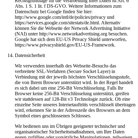
Rechtsgrundlage für die Verarbeitung Ihrer Daten ist Art. 6
Abs. 1 S. 1 lit. f DS-GVO. Weitere Informationen zum
Datenschutz bei Google finden Sie hier:
http://www.google.com/intl/de/policies/privacy und
https://services.google.com/sitestats/de.html. Alternativ
können Sie die Webseite der Network Advertising Initiative
(NAI) unter http://www.networkadvertising.org besuchen.
Google hat sich dem EU-US Privacy Shield unterworfen,
https://www.privacyshield.gov/EU-US-Framework.
Datensicherheit
Wir verwenden innerhalb des Webseite-Besuchs das
verbreitete SSL-Verfahren (Secure Socket Layer) in
Verbindung mit der jeweils höchsten Verschlüsselungsstufe,
die von Ihrem Browser unterstützt wird. In der Regel handelt
es sich dabei um eine 256-Bit Verschlüsselung. Falls Ihr
Browser keine 256-Bit Verschlüsselung unterstützt, greifen
wir stattdessen auf 128-Bit v3 Technologie zurück. Ob eine
einzelne Seite unseres Internetauftritts verschlüsselt übertragen
wird, erkennen Sie in der Adresszeile des Browsers an dem
Symbol eines geschlossenen Schlosses.
Wir bedienen uns im Übrigen geeigneter technischer und
organisatorischer Sicherheitsmaßnahmen, um Ihre Daten
gegen zufällige oder vorsätzliche Manipulationen, teilweisen